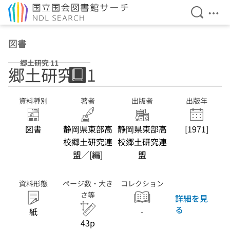
検索を開
メニ
本文へ移動
図書
郷土研究 11
郷土研究 11
資料種別
著者
出版者
出版年
図書
静岡県東部高
静岡県東部高
[1971]
校郷土研究連
校郷土研究連
盟／[編]
盟
資料形態
ページ数・大き
コレクション
さ等
詳細を見
る
紙
-
43p