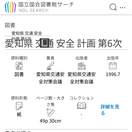
検索を開
メニ
本文へ移動
図書
愛知県 交通 安全
計画 第6次
愛知県 交通 安全 計画 第6次
資料種別
著者
出版者
出版年
図書
愛知県交通安
愛知県交通安
1996.7
全対策会議
全対策会議
資料形態
ページ数・大き
コレクション
さ等
詳細を見
る
紙
-
49p 30cm