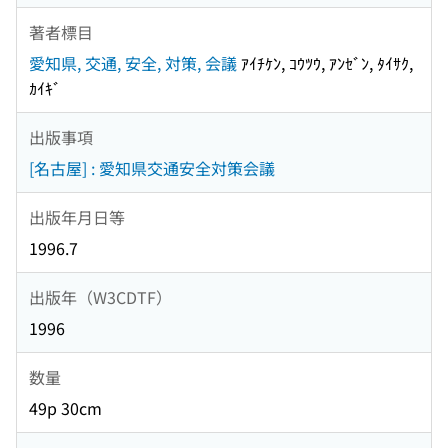
著者標目
愛知県, 交通, 安全, 対策, 会議
ｱｲﾁｹﾝ, ｺｳﾂｳ, ｱﾝｾﾞﾝ, ﾀｲｻｸ,
ｶｲｷﾞ
出版事項
[名古屋] : 愛知県交通安全対策会議
出版年月日等
1996.7
出版年（W3CDTF）
1996
数量
49p 30cm