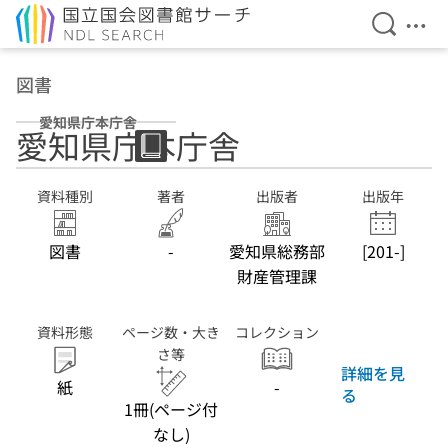
検索を開
メニ
本文へ移動
図書
愛知県庁本庁舎
愛知県庁本庁舎
資料種別
著者
出版者
出版年
図書
-
愛知県総務部
[201-]
財産管理課
資料形態
ページ数・大き
コレクション
さ等
詳細を見
紙
-
る
1冊(ページ付
なし)