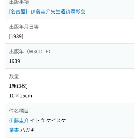
出版事項
[名古屋] : 伊藤圭介先生遺蹟顕彰会
出版年月日等
[1939]
出版年（W3CDTF）
1939
数量
1組(3枚)
10×15cm
件名標目
伊藤圭介
イトウ ケイスケ
葉書
ハガキ