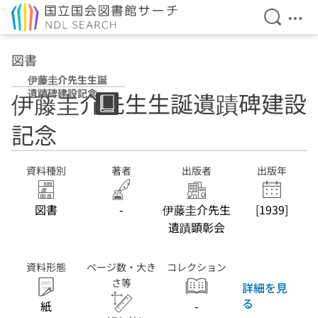
検索を開
メニ
本文へ移動
図書
伊藤圭介先生生誕
遺蹟碑建設記念
伊藤圭介先生生誕遺蹟碑建設
記念
資料種別
著者
出版者
出版年
図書
-
伊藤圭介先生
[1939]
遺蹟顕彰会
資料形態
ページ数・大き
コレクション
さ等
詳細を見
る
紙
-