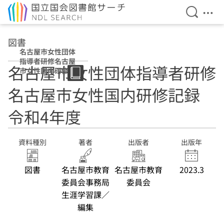
検索を開
メニ
本文へ移動
図書
名古屋市女性団体
指導者研修名古屋
名古屋市女性団体指導者研修
市女性国内研修記
録 令和4年度
名古屋市女性国内研修記録
令和4年度
資料種別
著者
出版者
出版年
図書
名古屋市教育
名古屋市教育
2023.3
委員会事務局
委員会
生涯学習課／
編集