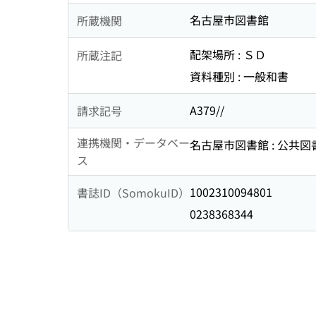
名古屋市図書館
所蔵機関
配架場所 : ＳＤ
所蔵注記
資料種別 : 一般和書
A379//
請求記号
連携機関・データベー
名古屋市図書館 : 公共
ス
1002310094801
書誌ID（SomokuID）
0238368344