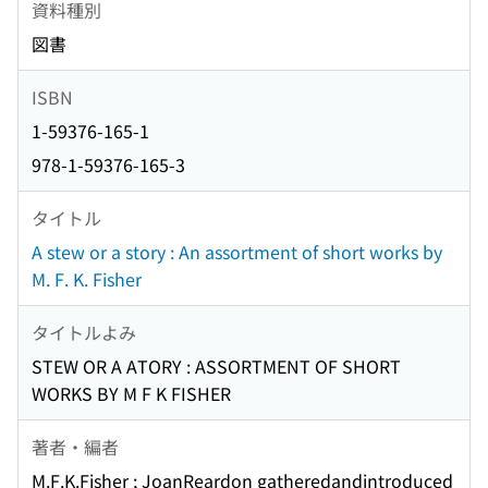
資料種別
図書
ISBN
1-59376-165-1
978-1-59376-165-3
タイトル
A stew or a story : An assortment of short works by
M. F. K. Fisher
タイトルよみ
STEW OR A ATORY : ASSORTMENT OF SHORT
WORKS BY M F K FISHER
著者・編者
M.F.K.Fisher ; JoanReardon gatheredandintroduced