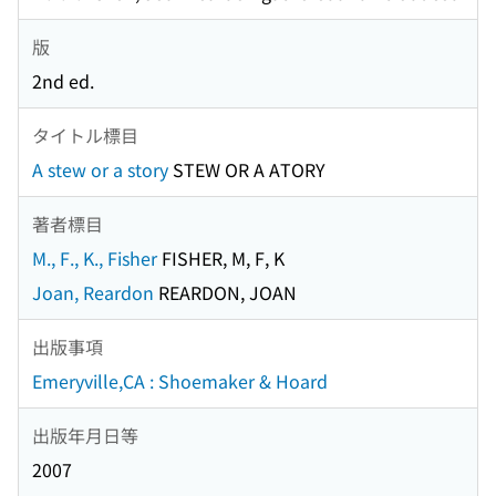
版
2nd ed.
タイトル標目
A stew or a story
STEW OR A ATORY
著者標目
M., F., K., Fisher
FISHER, M, F, K
Joan, Reardon
REARDON, JOAN
出版事項
Emeryville,CA : Shoemaker & Hoard
出版年月日等
2007