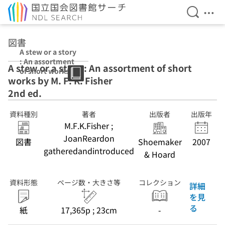
検索を開
メニ
本文へ移動
図書
A stew or a story
: An assortment
A stew or a story : An assortment of short
of short works
works by M. F. K. Fisher
by M. F. K.
Fisher 2nd ed.
2nd ed.
資料種別
著者
出版者
出版年
M.F.K.Fisher ;
JoanReardon
図書
Shoemaker
2007
gatheredandintroduced
& Hoard
資料形態
ページ数・大きさ等
コレクション
詳細
を見
る
紙
17,365p ; 23cm
-