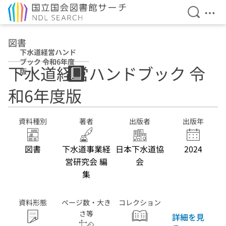
検索を開
メニ
本文へ移動
図書
下水道経営ハンド
ブック 令和6年度
下水道経営ハンドブック 令
版
和6年度版
資料種別
著者
出版者
出版年
図書
下水道事業経
日本下水道協
2024
営研究会 編
会
集
資料形態
ページ数・大き
コレクション
さ等
詳細を見