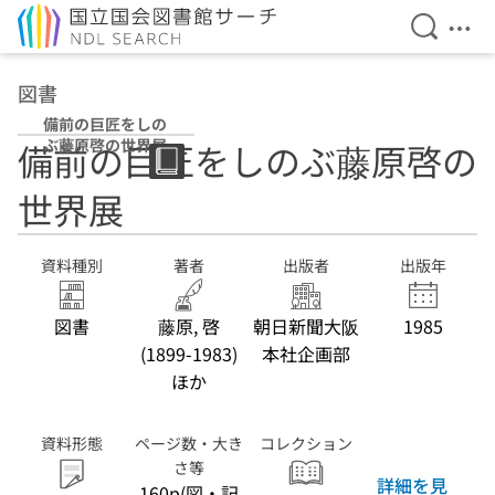
検索を開
メニ
本文へ移動
図書
備前の巨匠をしの
ぶ藤原啓の世界展
備前の巨匠をしのぶ藤原啓の
世界展
資料種別
著者
出版者
出版年
図書
藤原, 啓
朝日新聞大阪
1985
(1899-1983)
本社企画部
ほか
資料形態
ページ数・大き
コレクション
さ等
詳細を見
160p(図・記