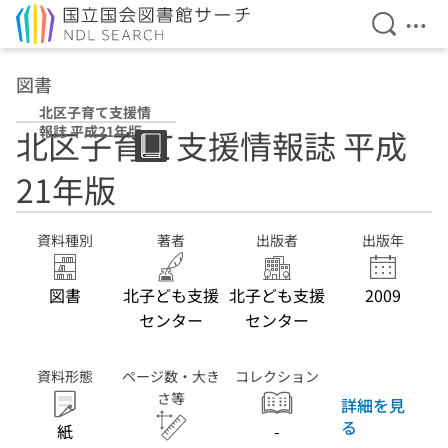
検索を開
メニ
本文へ移動
図書
北区子育て支援情
報誌 平成21年版
北区子育て支援情報誌 平成
21年版
資料種別
著者
出版者
出版年
図書
北子ども支援
北子ども支援
2009
センター
センター
資料形態
ページ数・大き
コレクション
さ等
詳細を見
る
紙
-