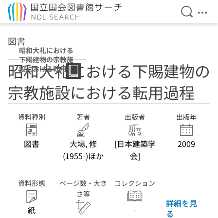
検索を開
メニ
本文へ移動
図書
昭和大礼における
下賜建物の宗教施
昭和大礼における下賜建物の
設における転用過
程
宗教施設における転用過程
資料種別
著者
出版者
出版年
図書
大場, 修
[日本建築学
2009
(1955-)ほか
会]
資料形態
ページ数・大き
コレクション
さ等
詳細を見
紙
-
る