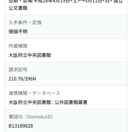
会期・会場:平成26年4月19日<土>→5月11日<日> 国立
公文書館
入手条件・定価
頒価不明
所蔵機関
大阪府立中央図書館
請求記号
210.76/396N
連携機関・データベース
大阪府立中央図書館 : 公共図書館蔵書
書誌ID（SomokuID）
B13189828