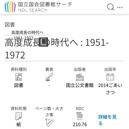
検索を開
メニ
本文へ移動
図書
高度成長の時代へ
: 1951-1972
高度成長の時代へ : 1951-
1972
資料種別
著者
出版者
出版年
図書
-
国立公文書館
2014ごあい
さつ
資料形態
ページ数・大き
NDC
さ等
詳細を見
る
紙
210.76