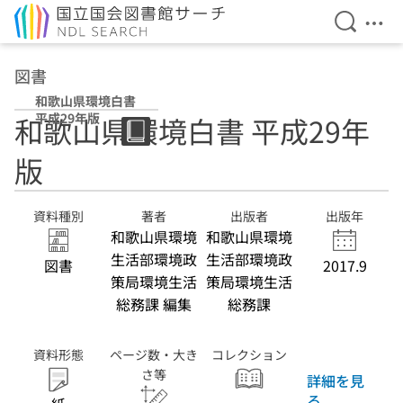
検索を開
メニ
本文へ移動
図書
和歌山県環境白書
平成29年版
和歌山県環境白書 平成29年
版
資料種別
著者
出版者
出版年
和歌山県環境
和歌山県環境
生活部環境政
生活部環境政
図書
2017.9
策局環境生活
策局環境生活
総務課 編集
総務課
資料形態
ページ数・大き
コレクション
さ等
詳細を見
る