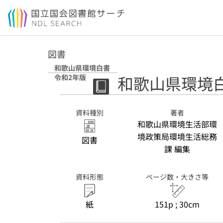
本文へ移動
図書
和歌山県環境白書
和歌山県環境白
令和2年版
資料種別
著者
和歌山県環境生活部環
境政策局環境生活総務
図書
課 編集
資料形態
ページ数・大きさ等
紙
151p ; 30cm