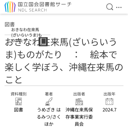
検索を開
メニ
本文へ移動
図書
おきなわ在来馬
(ざいらいうま)も
おきなわ在来馬(ざいらいう
のがたり ： 絵
本で楽しく学ぼ
ま)ものがたり ： 絵本で
う、沖縄在来馬の
こと
楽しく学ぼう、沖縄在来馬の
こと
資料種別
著者
出版者
出版年
図書
うめざき は
沖縄在来馬保
2024.7
るみつ/さく
存事業実行委
ほか
員会