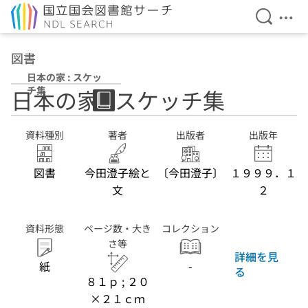
検索を開
メニ
本文へ移動
図書
日本の家 : スケッ
チ集
日本の家 : スケッチ集
資料種別
著者
出版者
出版年
図書
今田澄子絵と
〔今田澄子〕
１９９９．１
文
２
資料形態
ページ数・大き
コレクション
さ等
詳細を見
紙
-
る
８１ｐ ; ２０
×２１ｃｍ