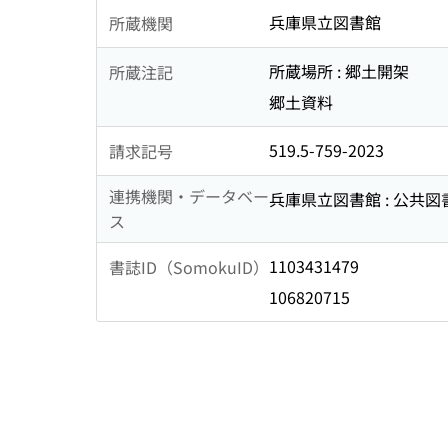
兵庫県立図書館
所蔵機関
所蔵場所 : 郷土開架
所蔵注記
郷土資料
519.5-759-2023
請求記号
連携機関・データベー
兵庫県立図書館 : 公共
ス
1103431479
書誌ID（SomokuID）
106820715