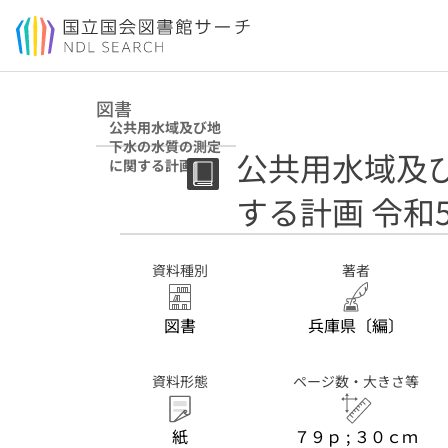
本文へ移動
図書
公共用水域及び地
下水の水質の測定
公共用水域及
に関する計画 令
和5年度
する計画 令和
資料種別
著者
図書
兵庫県〔編〕
資料形態
ページ数・大きさ等
紙
７９ｐ ; ３０ｃｍ