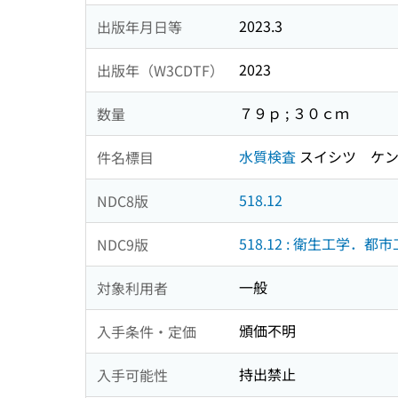
2023.3
出版年月日等
2023
出版年（W3CDTF）
７９ｐ ; ３０ｃｍ
数量
水質検査
スイシツ ケ
件名標目
518.12
NDC8版
518.12 : 衛生工学．都
NDC9版
一般
対象利用者
頒価不明
入手条件・定価
持出禁止
入手可能性