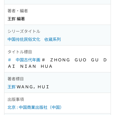
著者・編者
王辉 編著
シリーズタイトル
中国传统民俗文化 收藏系列
タイトル標目
＃ 中国古代年画
＃ ＺＨＯＮＧ ＧＵＯ ＧＵ Ｄ
ＡＩ ＮＩＡＮ ＨＵＡ
著者標目
王辉
ＷＡＮＧ，ＨＵＩ
出版事項
北京 : 中国商業出版社（中国）