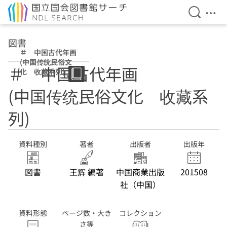
検索を開
メニ
本文へ移動
図書
＃ 中国古代年画
(中国传统民俗文
＃ 中国古代年画
化 收藏系列)
(中国传统民俗文化 收藏系
列)
資料種別
著者
出版者
出版年
図書
王辉 編著
中国商業出版
201508
社（中国）
資料形態
ページ数・大き
コレクション
さ等