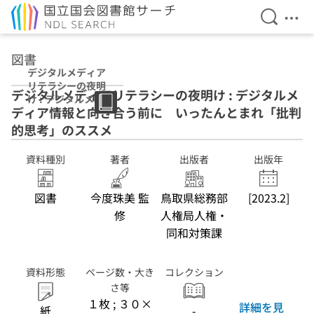
検索を開
メニ
本文へ移動
図書
デジタルメディア
リテラシーの夜明
デジタルメディアリテラシーの夜明け : デジタルメ
け : デジタルメデ
ディア情報と向き合う前に いったんとまれ「批判
ィア情報と向き合
う前に いったん
的思考」のススメ
とまれ「批判的思
考」のススメ
資料種別
著者
出版者
出版年
図書
今度珠美 監
鳥取県総務部
[2023.2]
修
人権局人権・
同和対策課
資料形態
ページ数・大き
コレクション
さ等
１枚 ; ３０×
詳細を見
紙
-