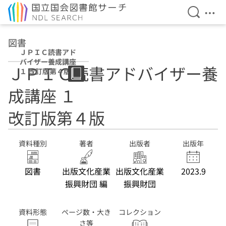
検索を開
メニ
本文へ移動
図書
ＪＰＩＣ読書アド
バイザー養成講座
ＪＰＩＣ読書アドバイザー養
１ 改訂版第４版
成講座 １
改訂版第４版
資料種別
著者
出版者
出版年
図書
出版文化産業
出版文化産業
2023.9
振興財団 編
振興財団
資料形態
ページ数・大き
コレクション
さ等