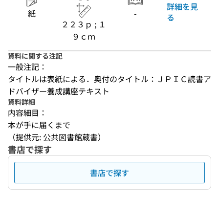
詳細を見
紙
-
る
２２３ｐ ; １
９ｃｍ
資料に関する注記
一般注記：
タイトルは表紙による．奥付のタイトル：ＪＰＩＣ読書ア
ドバイザー養成講座テキスト
資料詳細
内容細目：
本が手に届くまで
（提供元: 公共図書館蔵書）
書店で探す
書店で探す