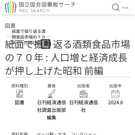
検索を開
メニ
本文へ移動
図書
紙面で振り返る酒
類食品市場の７０
紙面で振り返る酒類食品市場
年 : 人口増と経済
成長が押し上げた
の７０年 : 人口増と経済成長
昭和 前編
が押し上げた昭和 前編
資料種別
著者
出版者
出版年
図書
日刊経済通信
日刊経済通信
2024.8
社調査出版部
社
編集
資料形態
ページ数・大き
コレクション