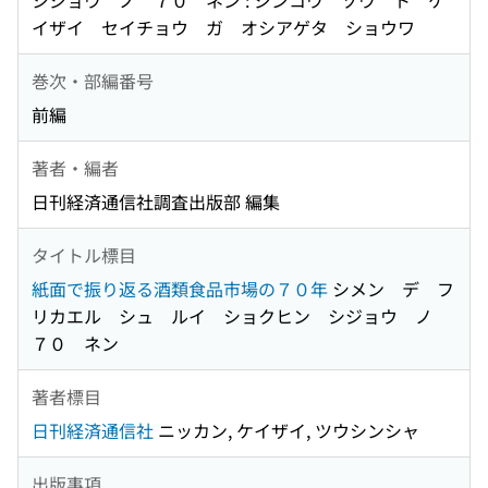
シジョウ ノ ７０ ネン : ジンコウ ゾウ ト ケ
イザイ セイチョウ ガ オシアゲタ ショウワ
巻次・部編番号
前編
著者・編者
日刊経済通信社調査出版部 編集
タイトル標目
紙面で振り返る酒類食品市場の７０年
シメン デ フ
リカエル シュ ルイ ショクヒン シジョウ ノ
７０ ネン
著者標目
日刊経済通信社
ニッカン, ケイザイ, ツウシンシャ
出版事項