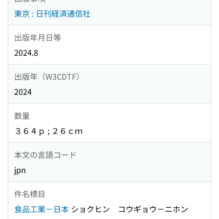
東京 : 日刊経済通信社
出版年月日等
2024.8
出版年（W3CDTF）
2024
数量
３６４ｐ ; ２６ｃｍ
本文の言語コード
jpn
件名標目
食品工業－日本
ショクヒン コウギョウ－ニホン