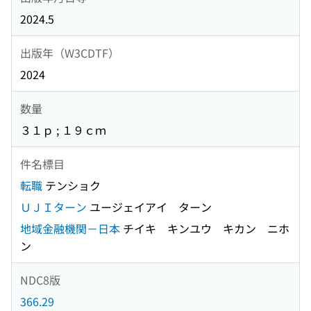
2024.5
出版年（W3CDTF）
2024
数量
３１ｐ ; １９ｃｍ
件名標目
転職
テンショク
ＵＪＩターン
ユージェイアイ ターン
地域金融機関－日本
チイキ キンユウ キカン ニホ
ン
NDC8版
366.29