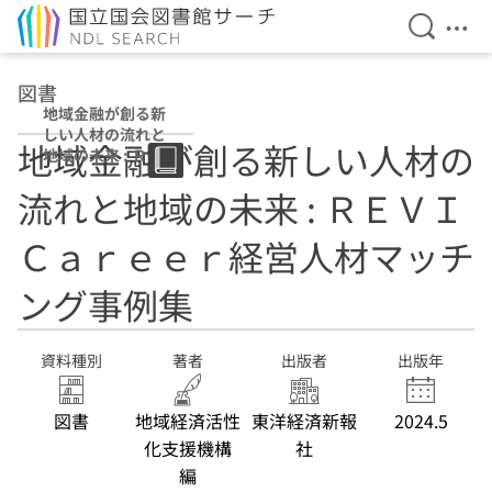
検索を開
メニ
本文へ移動
図書
地域金融が創る新
しい人材の流れと
地域金融が創る新しい人材の
地域の未来 : ＲＥ
ＶＩＣａｒｅｅｒ
流れと地域の未来 : ＲＥＶＩ
経営人材マッチン
グ事例集
Ｃａｒｅｅｒ経営人材マッチ
ング事例集
資料種別
著者
出版者
出版年
図書
地域経済活性
東洋経済新報
2024.5
化支援機構
社
編