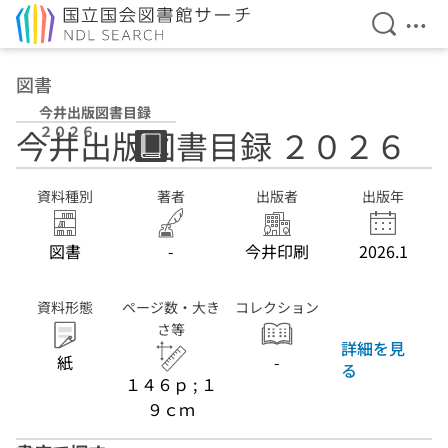
検索を開
メニ
本文へ移動
図書
今井出版図書目録
２０２６
今井出版図書目録 ２０２６
資料種別
著者
出版者
出版年
図書
-
今井印刷
2026.1
資料形態
ページ数・大き
コレクション
さ等
詳細を見
紙
-
る
１４６ｐ ; １
９ｃｍ