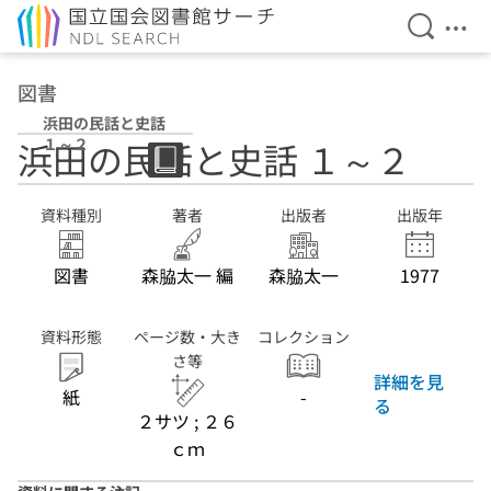
検索を開
メニ
本文へ移動
図書
浜田の民話と史話
１～２
浜田の民話と史話 １～２
資料種別
著者
出版者
出版年
図書
森脇太一 編
森脇太一
1977
資料形態
ページ数・大き
コレクション
さ等
詳細を見
紙
-
る
２サツ ; ２６
ｃｍ