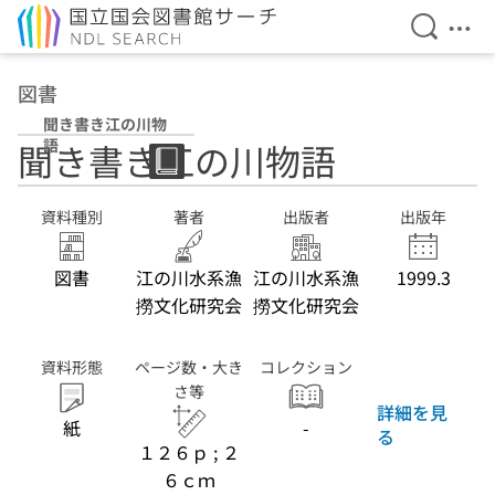
検索を開
メニ
本文へ移動
図書
聞き書き江の川物
語
聞き書き江の川物語
資料種別
著者
出版者
出版年
図書
江の川水系漁
江の川水系漁
1999.3
撈文化研究会
撈文化研究会
資料形態
ページ数・大き
コレクション
さ等
詳細を見
紙
-
る
１２６ｐ ; ２
６ｃｍ