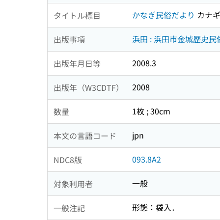
かなぎ民俗だより
カナギ
タイトル標目
浜田 : 浜田市金城歴史
出版事項
2008.3
出版年月日等
2008
出版年（W3CDTF）
1枚 ; 30cm
数量
jpn
本文の言語コード
093.8A2
NDC8版
一般
対象利用者
形態：袋入．
一般注記