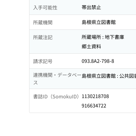
帯出禁止
入手可能性
島根県立図書館
所蔵機関
所蔵場所 : 地下書庫
所蔵注記
郷土資料
093.8A2-798-8
請求記号
連携機関・データベー
島根県立図書館 : 公共
ス
1130218708
書誌ID（SomokuID）
916634722