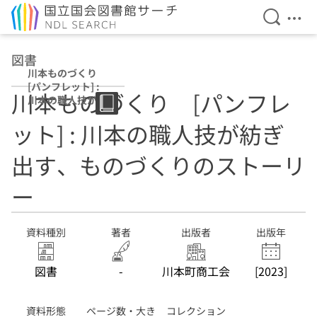
検索を開
メニ
本文へ移動
図書
川本ものづくり
[パンフレット] :
川本ものづくり [パンフレ
川本の職人技が紡
ぎ出す、ものづく
ット] : 川本の職人技が紡ぎ
りのストーリー
出す、ものづくりのストーリ
ー
資料種別
著者
出版者
出版年
図書
-
川本町商工会
[2023]
資料形態
ページ数・大き
コレクション