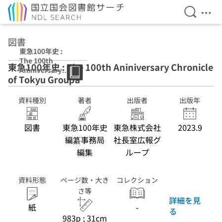
検索を開
メニ
本文へ移動
図書
東急100年史 :
The 100th
東急100年史 : The 100th Aniniversary Chronicle
Aniniversary
of Tokyu Groupa
Chronicle of
Tokyu Groupa
資料種別
著者
出版者
出版年
図書
東急100年史
東急株式会社
2023.9
編纂事務局
社長室広報グ
編集
ループ
資料形態
ページ数・大き
コレクション
さ等
詳細を見
紙
-
る
983p ; 31cm