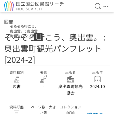
検索を開
メニ
本文へ移動
図書
そろそろ行こう、
奥出雲。 : 奥出雲
そろそろ行こう、奥出雲。 :
町観光パンフレッ
ト [2024-2]
奥出雲町観光パンフレット
[2024-2]
資料種別
著者
出版者
出版年
図書
-
奥出雲町観光
2024.10
協会
資料形態
ページ数・大き
コレクション
さ等