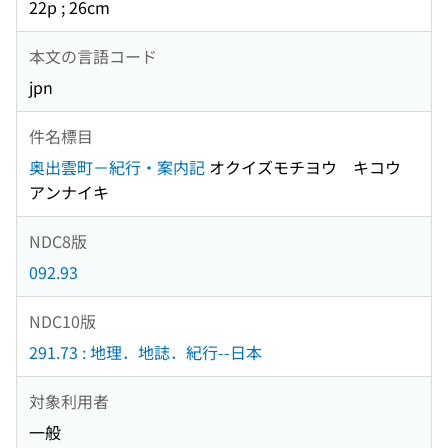
22p ; 26cm
本文の言語コード
jpn
件名標目
奥出雲町－紀行・案内記
オクイズモチヨウ キコウ
アンナイキ
NDC8版
092.93
NDC10版
291.73 : 地理．地誌．紀行--日本
対象利用者
一般