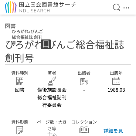
検索を開
メニ
本文へ移動
図書
ひろがれ:びんご
総合福祉誌 創刊
ひろがれ:びんご総合福祉誌
号
創刊号
資料種別
著者
出版者
出版年
図書
備後施設長会
-
1988.03
総合福祉誌刊
行委員会
資料形態
ページ数・大き
コレクション
さ等
詳細を見