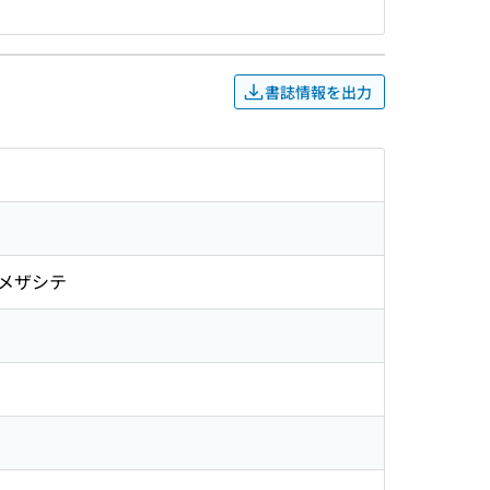
書誌情報を出力
メザシテ