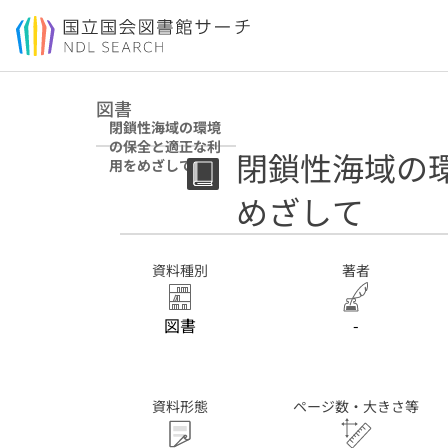
本文へ移動
図書
閉鎖性海域の環境
の保全と適正な利
閉鎖性海域の
用をめざして
めざして
資料種別
著者
図書
-
資料形態
ページ数・大きさ等