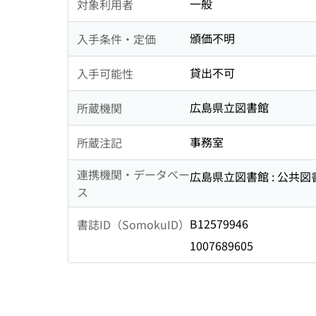
一般
対象利用者
頒価不明
入手条件・定価
貸出不可
入手可能性
広島県立図書館
所蔵機関
事務室
所蔵注記
連携機関・データベー
広島県立図書館 : 公共
ス
B12579946
書誌ID（SomokuID）
1007689605