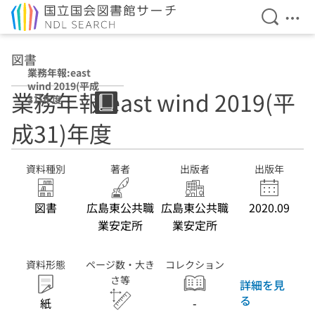
検索を開
メニ
本文へ移動
図書
業務年報:east
wind 2019(平成
業務年報:east wind 2019(平
31)年度
成31)年度
資料種別
著者
出版者
出版年
図書
広島東公共職
広島東公共職
2020.09
業安定所
業安定所
資料形態
ページ数・大き
コレクション
さ等
詳細を見
る
紙
-