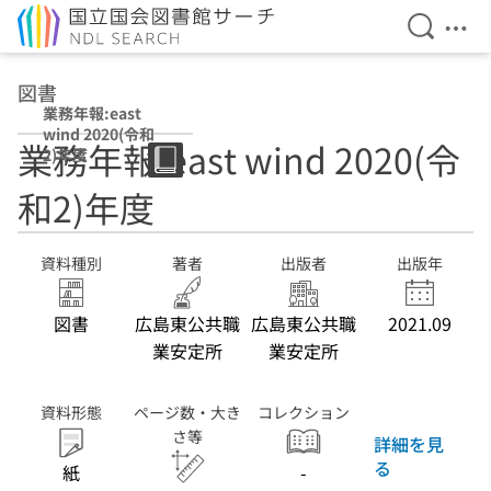
検索を開
メニ
本文へ移動
図書
業務年報:east
wind 2020(令和
業務年報:east wind 2020(令
2)年度
和2)年度
資料種別
著者
出版者
出版年
図書
広島東公共職
広島東公共職
2021.09
業安定所
業安定所
資料形態
ページ数・大き
コレクション
さ等
詳細を見
る
紙
-