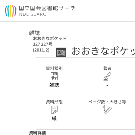
本文へ移動
雑誌
おおきなポケット
227 227号
おおきなポケット 
(2011.2)
資料種別
著者
雑誌
-
資料形態
ページ数・大きさ等
紙
-
資料詳細