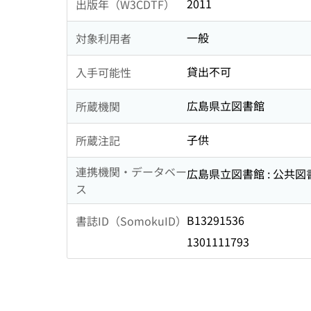
2011
出版年（W3CDTF）
一般
対象利用者
貸出不可
入手可能性
広島県立図書館
所蔵機関
子供
所蔵注記
連携機関・データベー
広島県立図書館 : 公共
ス
B13291536
書誌ID（SomokuID）
1301111793