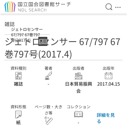
検索を開
メニ
本文へ移動
雑誌
ジェトロセンサー
67/797 67巻797
ジェトロセンサー 67/797 67
号(2017.4)
巻797号(2017.4)
資料種別
著者
出版者
出版年
雑誌
-
日本貿易振興
2017.04.15
会
資料形態
ページ数・大き
コレクション
さ等
詳細を見
る
紙
-