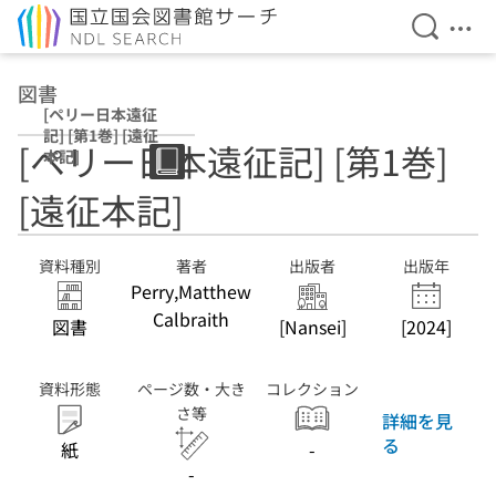
検索を開
メニ
本文へ移動
図書
[ペリー日本遠征
記] [第1巻] [遠征
[ペリー日本遠征記] [第1巻]
本記]
[遠征本記]
資料種別
著者
出版者
出版年
Perry,Matthew
Calbraith
図書
[Nansei]
[2024]
資料形態
ページ数・大き
コレクション
さ等
詳細を見
る
紙
-
-