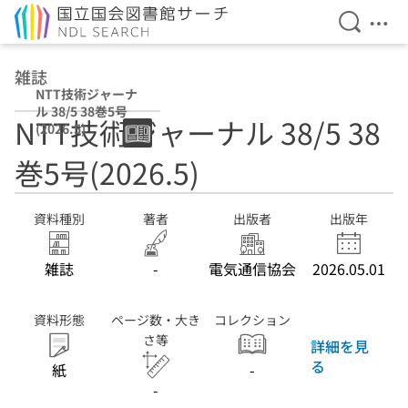
検索を開
メニ
本文へ移動
雑誌
NTT技術ジャーナ
ル 38/5 38巻5号
NTT技術ジャーナル 38/5 38
(2026.5)
巻5号(2026.5)
資料種別
著者
出版者
出版年
雑誌
-
電気通信協会
2026.05.01
資料形態
ページ数・大き
コレクション
さ等
詳細を見
る
紙
-
-