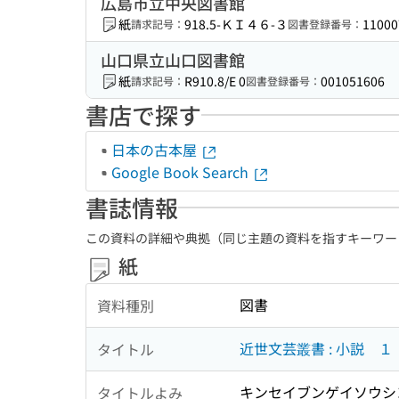
広島市立中央図書館
紙
918.5-ＫＩ４６-３
11000
請求記号：
図書登録番号：
山口県立山口図書館
紙
R910.8/E 0
001051606
請求記号：
図書登録番号：
書店で探す
日本の古本屋
Google Book Search
書誌情報
この資料の詳細や典拠（同じ主題の資料を指すキーワー
紙
図書
資料種別
近世文芸叢書 : 小説 １
タイトル
キンセイブンゲイソウシヨ
タイトルよみ