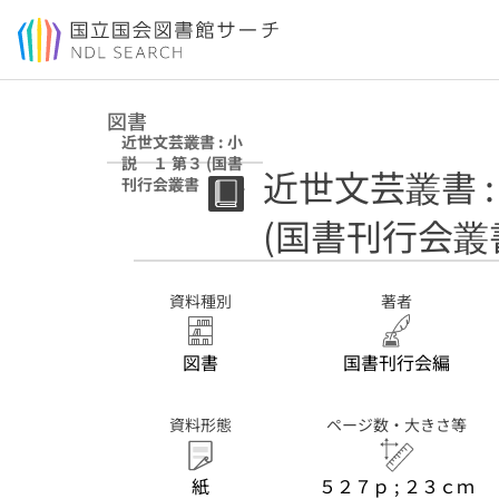
本文へ移動
図書
近世文芸叢書 : 小
説 １ 第３ (国書
近世文芸叢書 :
刊行会叢書 第２
期)
(国書刊行会叢
資料種別
著者
図書
国書刊行会編
資料形態
ページ数・大きさ等
紙
５２７ｐ ; ２３ｃｍ