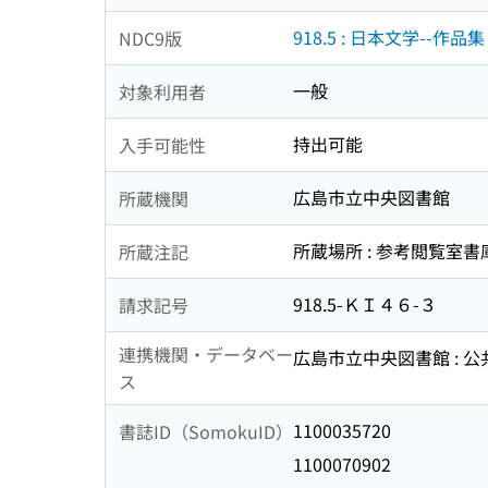
918.5 : 日本文学--作
NDC9版
一般
対象利用者
持出可能
入手可能性
広島市立中央図書館
所蔵機関
所蔵場所 : 参考閲覧室書
所蔵注記
918.5-ＫＩ４６-３
請求記号
連携機関・データベー
広島市立中央図書館 : 
ス
1100035720
書誌ID（SomokuID）
1100070902