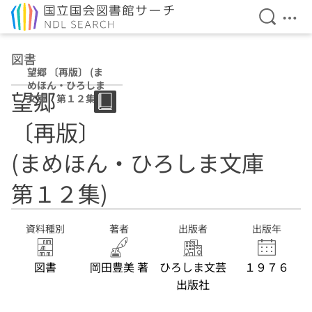
検索を開
メニ
本文へ移動
図書
望郷 〔再版〕 (ま
めほん・ひろしま
望郷
文庫 第１２集)
〔再版〕
(まめほん・ひろしま文庫
第１２集)
資料種別
著者
出版者
出版年
図書
岡田豊美 著
ひろしま文芸
１９７６
出版社