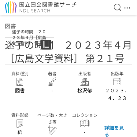
検索を開
メニ
本文へ移動
図書
迷子の時間 ２０
２３年４月［広島
迷子の時間 ２０２３年４月
文学資料］ 第２
１号
［広島文学資料］ 第２１号
資料種別
著者
出版者
出版年
図書
-
松沢郁
２０２３．
４．２３
資料形態
ページ数・大き
コレクション
さ等
詳細を見
紙
-
る