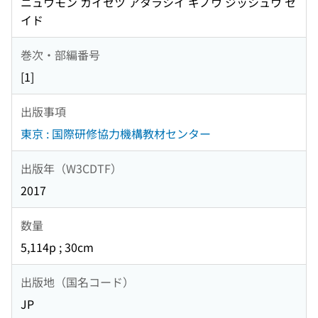
ニュウモン カイセツ アタラシイ ギノウ ジッシュウ セ
イド
巻次・部編番号
[1]
出版事項
東京 : 国際研修協力機構教材センター
出版年（W3CDTF）
2017
数量
5,114p ; 30cm
出版地（国名コード）
JP