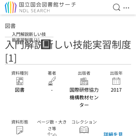
検索を開
メニ
本文へ移動
図書
入門解説新しい技
能実習制度 [1]
入門解説新しい技能実習制度
[1]
資料種別
著者
出版者
出版年
図書
-
国際研修協力
2017
機構教材セン
ター
資料形態
ページ数・大き
コレクション
さ等
詳細を見