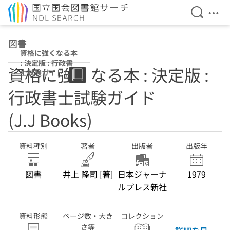
検索を開
メニ
本文へ移動
図書
資格に強くなる本
: 決定版 : 行政書
資格に強くなる本 : 決定版 :
士試験ガイド (J.J
Books)
行政書士試験ガイド
(J.J Books)
資料種別
著者
出版者
出版年
図書
井上 隆司 [著]
日本ジャーナ
1979
ルプレス新社
資料形態
ページ数・大き
コレクション
さ等