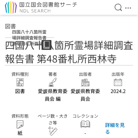
検索を開
メニ
本文へ移動
図書
四国八十八箇所霊
場詳細調査報告書
四国八十八箇所霊場詳細調査
第48番札所西林寺
報告書 第48番札所西林寺
資料種別
著者
出版者
出版年
図書
愛媛県教育委
愛媛県教育委
2024.2
員会 編
員会
資料形態
ページ数・大き
コレクション
さ等
詳細を見
る
紙
-