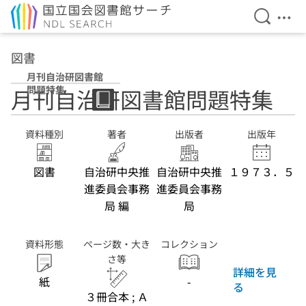
検索を開
メニ
本文へ移動
図書
月刊自治研図書館
問題特集
月刊自治研図書館問題特集
資料種別
著者
出版者
出版年
図書
自治研中央推
自治研中央推
１９７３．５
進委員会事務
進委員会事務
局 編
局
資料形態
ページ数・大き
コレクション
さ等
詳細を見
紙
-
る
３冊合本 ; Ａ