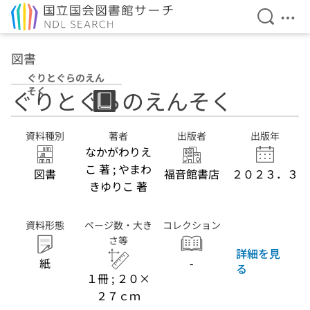
検索を開
メニ
本文へ移動
図書
ぐりとぐらのえん
そく
ぐりとぐらのえんそく
資料種別
著者
出版者
出版年
なかがわりえ
こ 著 ; やまわ
図書
福音館書店
２０２３．３
きゆりこ 著
資料形態
ページ数・大き
コレクション
さ等
詳細を見
紙
-
る
１冊 ; ２０×
２７ｃｍ