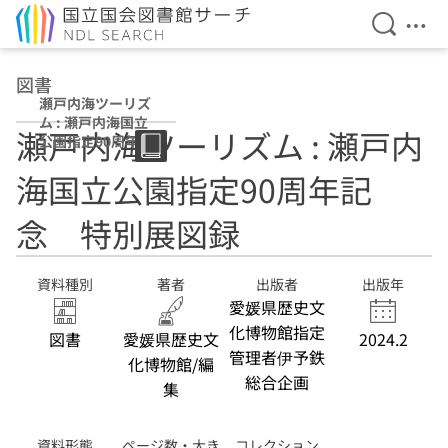
検索を開
メニ
本文へ移動
図書
瀬戸内海ツーリズ
ム : 瀬戸内海国立
瀬戸内海ツーリズム : 瀬戸内
公園指定90周年記
念 特別展図録
海国立公園指定90周年記
念 特別展図録
資料種別
著者
出版者
出版年
愛媛県歴史文
化博物館指定
図書
愛媛県歴史文
2024.2
管理者伊予鉄
化博物館/編
総合企画
集
資料形態
ページ数・大き
コレクション