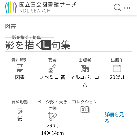
検索を開
メニ
本文へ移動
図書
影を描く : 句集
影を描く : 句集
資料種別
著者
出版者
出版年
図書
ノセミコ 著
マルコボ．コ
2025.1
ム
資料形態
ページ数・大き
コレクション
さ等
詳細を見
紙
-
る
29p ;
14×14cm