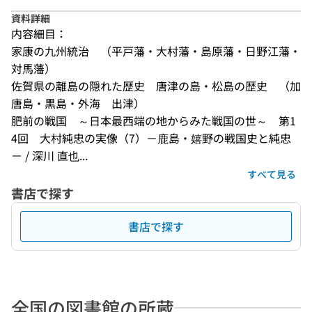
資料詳細
内容細目：
家康の九州統治　（平戸藩・大村藩・島原藩・日野江藩・
対馬藩）
佐賀県の離島の隠れた歴史　唐津の島・松島の歴史　（加
唐島・黒島・外海　出津）
肥前の戦国　～日本最西端の地からみた戦国の世～　第1
4回　大村純忠の実像（7）－鹿島・嬉野の戦国史と純忠
－ / 深川 直也...
すべて見る
書店で探す
書店で探す
全国の図書館の所蔵