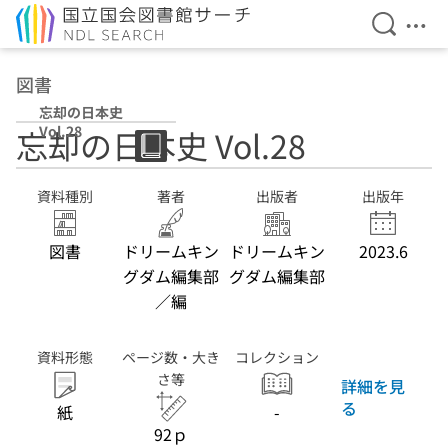
検索を開
メニ
本文へ移動
図書
忘却の日本史
Vol.28
忘却の日本史 Vol.28
資料種別
著者
出版者
出版年
図書
ドリームキン
ドリームキン
2023.6
グダム編集部
グダム編集部
／編
資料形態
ページ数・大き
コレクション
さ等
詳細を見
る
紙
-
92ｐ