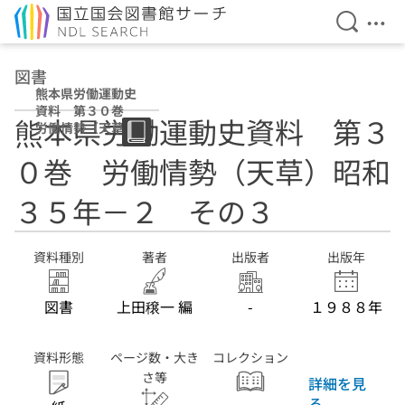
検索を開
メニ
本文へ移動
図書
熊本県労働運動史
資料 第３０巻
熊本県労働運動史資料 第３
労働情勢（天草）
昭和３５年－２
０巻 労働情勢（天草）昭和
その３
３５年－２ その３
資料種別
著者
出版者
出版年
図書
上田穣一 編
-
１９８８年
資料形態
ページ数・大き
コレクション
さ等
詳細を見
る