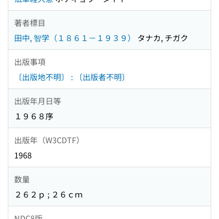
著者標目
田中, 智学（１８６１－１９３９）
タナカ, チガク
出版事項
〔出版地不明〕 : 〔出版者不明〕
出版年月日等
１９６８序
出版年（W3CDTF）
1968
数量
２６２ｐ ; ２６ｃｍ
NDC8版