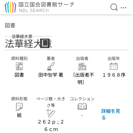
検索を開
メニ
本文へ移動
図書
法華経大意
法華経大意
資料種別
著者
出版者
出版年
図書
田中智学 著
〔出版者不
１９６８序
明〕
資料形態
ページ数・大き
コレクション
さ等
詳細を見
紙
-
る
２６２ｐ ; ２
６ｃｍ